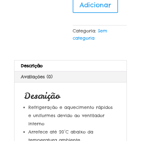
Adicionar
de
Carvalho
bio
500g
Categoria:
Sem
categoria
Descrição
Avaliações (0)
Descrição
Refrigeração e aquecimento rápidos
e uniformes devido ao ventilador
interno
Arrefece até 20°C abaixo da
temperatura ambiente