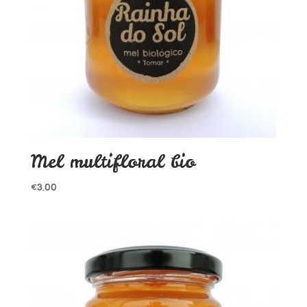
Mel multifloral bio
€
3.00