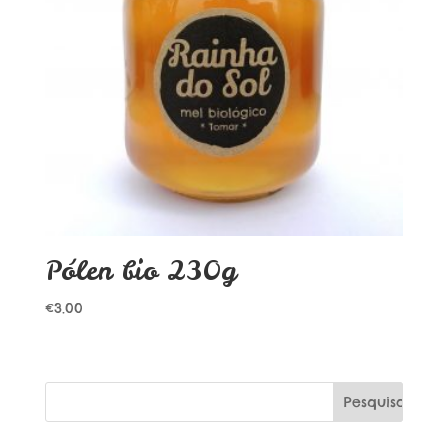
Pólen bio 230g
€
3.00