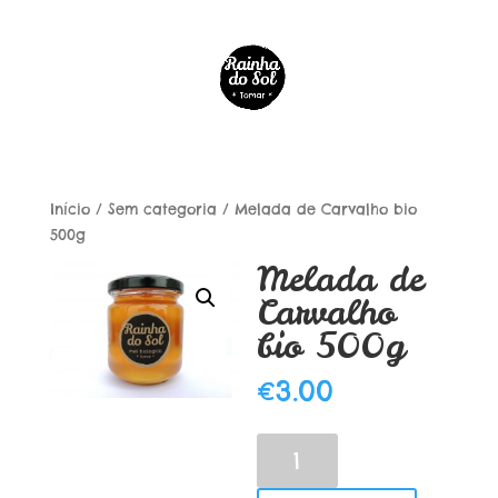
Início
/
Sem categoria
/ Melada de Carvalho bio
500g
Melada de
Carvalho
bio 500g
€
3.00
Quantidade
de
Melada